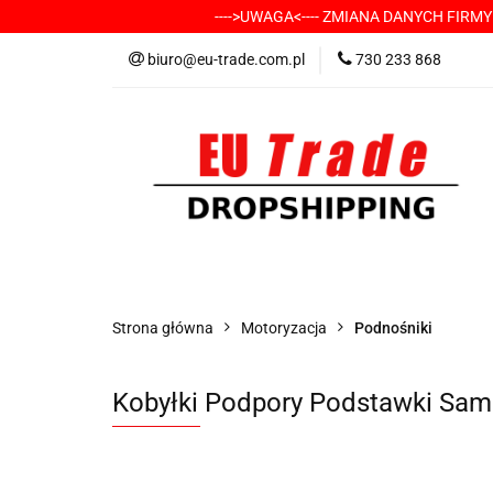
---->UWAGA<---- ZMIANA DANYCH FIRM
KATEGORIE
-
biuro@eu-trade.com.pl
730 233 868
DOSTAWA
KON
KATEGORIE
-----> CHCESZ Z NAMI WSP
Strona główna
Motoryzacja
Podnośniki
Kobyłki Podpory Podstawki Sam