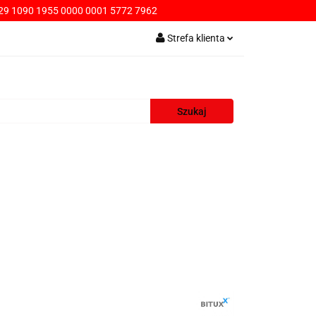
9 1090 1955 0000 0001 5772 7962
PŁATNOŚCI
Strefa klienta
Zaloguj się
Zarejestruj się
Dodaj zgłoszenie
AWA
KONTAKT
SPRZEDAŻ HURTOWA