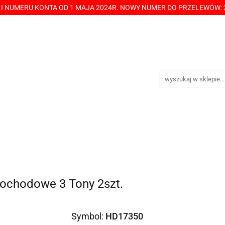
Y I NUMERU KONTA OD 1 MAJA 2024R. NOWY NUMER DO PRZELEWÓW: 2
----> CHCESZ Z NAMI WSPÓŁPRACOWAĆ? PRZECZYTAJ! <-----
TAKT
SPRZEDAŻ HURTOWA
ÓŁPRACOWAĆ? PRZECZYTAJ! <-----
PŁATNOŚCI
DOST
ochodowe 3 Tony 2szt.
Symbol:
HD17350