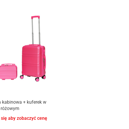
 kabinowa + kuferek w
e różowym
 się aby zobaczyć cenę