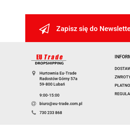
Zapisz się do Newslett
INFOR
DOSTA
Hurtownia Eu-Trade
ZWROTY
Radostów Górny 57a
59-800 Lubań
PŁATNO
REGULA
9:00-15:00
biuro@eu-trade.com.pl
730 233 868