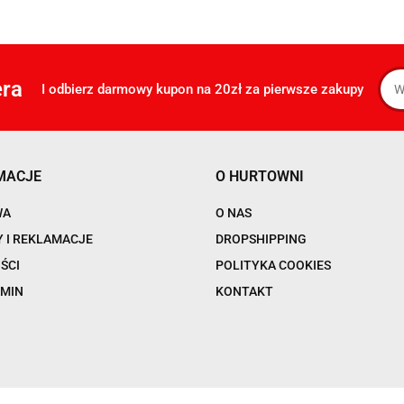
era
I odbierz darmowy kupon na 20zł za pierwsze zakupy
MACJE
O HURTOWNI
WA
O NAS
 I REKLAMACJE
DROPSHIPPING
ŚCI
POLITYKA COOKIES
MIN
KONTAKT