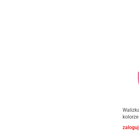
Walizka
kolorz
zaloguj