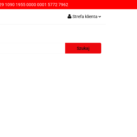
9 1090 1955 0000 0001 5772 7962
PŁATNOŚCI
Strefa klienta
Zaloguj się
Zarejestruj się
Dodaj zgłoszenie
AWA
KONTAKT
SPRZEDAŻ HURTOWA