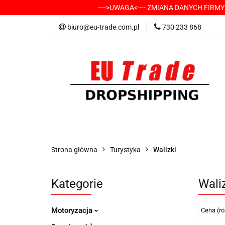
---->UWAGA<---- ZMIANA DANYCH FIRM
KATEGORIE
-
biuro@eu-trade.com.pl
730 233 868
DOSTAWA
KON
KATEGORIE
-----> CHCESZ Z NAMI WSP
Strona główna
Turystyka
Walizki
Kategorie
Wali
Motoryzacja