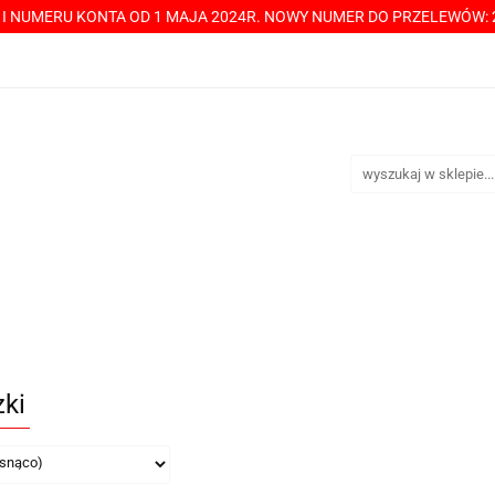
Y I NUMERU KONTA OD 1 MAJA 2024R. NOWY NUMER DO PRZELEWÓW: 2
----> CHCESZ Z NAMI WSPÓŁPRACOWAĆ? PRZECZYTAJ! <-----
TAKT
SPRZEDAŻ HURTOWA
ÓŁPRACOWAĆ? PRZECZYTAJ! <-----
PŁATNOŚCI
DOST
zki