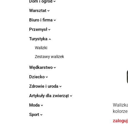
Dom i ogród
Warsztat
Biuro i firma
Przemysł
Turystyka
Walizki
Zestawy walizek
Wędkarstwo
Dziecko
Zdrowie i uroda
Artykuły dla zwierząt
Walizka
Moda
kolorz
Sport
zaloguj