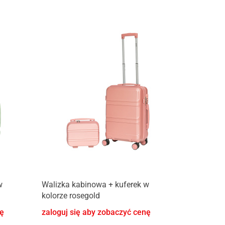
w
Walizka kabinowa + kuferek w
kolorze rosegold
nę
zaloguj się aby zobaczyć cenę