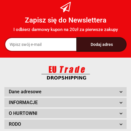
Zapisz się do Newslettera
I odbierz darmowy kupon na 20zł za pierwsze zakupy
Dane adresowe
INFORMACJE
O HURTOWNI
RODO