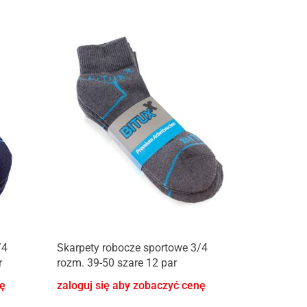
/4
Skarpety robocze sportowe 3/4
r
rozm. 39-50 szare 12 par
nę
zaloguj się aby zobaczyć cenę