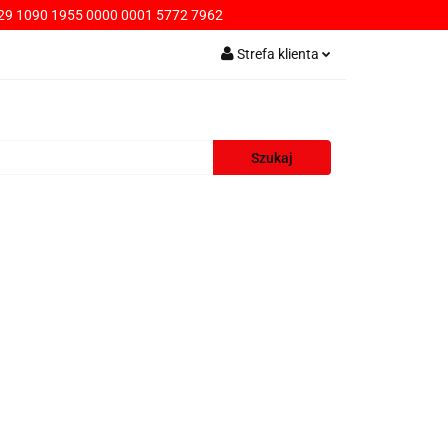
9 1090 1955 0000 0001 5772 7962
PŁATNOŚCI
Strefa klienta
Zaloguj się
Zarejestruj się
Dodaj zgłoszenie
AWA
KONTAKT
SPRZEDAŻ HURTOWA