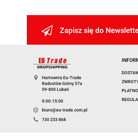
Zapisz się do Newslett
INFOR
DOSTA
Hurtownia Eu-Trade
ZWROTY
Radostów Górny 57a
59-800 Lubań
PŁATNO
REGULA
9:00-15:00
biuro@eu-trade.com.pl
730 233 868