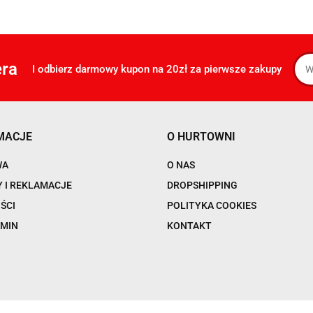
era
I odbierz darmowy kupon na 20zł za pierwsze zakupy
MACJE
O HURTOWNI
WA
O NAS
 I REKLAMACJE
DROPSHIPPING
ŚCI
POLITYKA COOKIES
MIN
KONTAKT