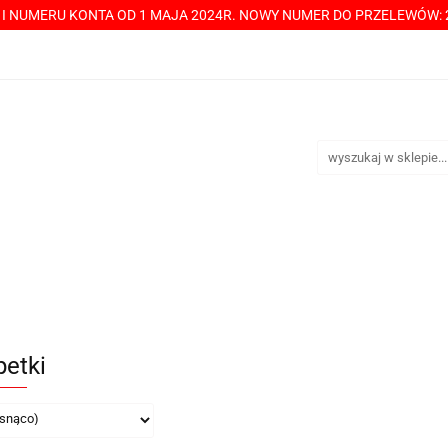
Y I NUMERU KONTA OD 1 MAJA 2024R. NOWY NUMER DO PRZELEWÓW: 2
----> CHCESZ Z NAMI WSPÓŁPRACOWAĆ? PRZECZYTAJ! <-----
TAKT
SPRZEDAŻ HURTOWA
ÓŁPRACOWAĆ? PRZECZYTAJ! <-----
PŁATNOŚCI
DOST
petki