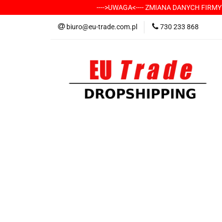
---->UWAGA<---- ZMIANA DANYCH FIRM
KATEGORIE
-
biuro@eu-trade.com.pl
730 233 868
DOSTAWA
KON
KATEGORIE
-----> CHCESZ Z NAMI WSP