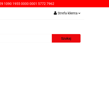
9 1090 1955 0000 0001 5772 7962
PŁATNOŚCI
Strefa klienta
Zaloguj się
Zarejestruj się
Dodaj zgłoszenie
AWA
KONTAKT
SPRZEDAŻ HURTOWA