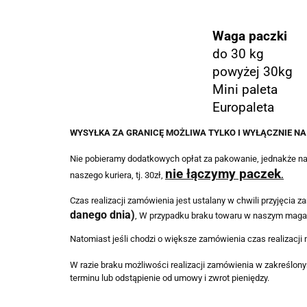
Waga paczki
do 30 kg
powyżej 30kg
Mini paleta
Europaleta
WYSYŁKA ZA GRANICĘ MOŻLIWA TYLKO I WYŁĄCZNIE N
Nie pobieramy dodatkowych opłat za pakowanie, jednakże nal
nie łączymy paczek
naszego kuriera, tj. 30zł,
.
Czas realizacji zamówienia jest ustalany w chwili przyjęcia 
danego dnia)
, W przypadku braku towaru w naszym magazy
Natomiast jeśli chodzi o większe zamówienia czas realizacji 
W razie braku możliwości realizacji zamówienia w zakreślony
terminu lub odstąpienie od umowy i zwrot pieniędzy.