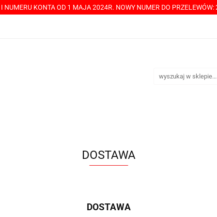
Y I NUMERU KONTA OD 1 MAJA 2024R. NOWY NUMER DO PRZELEWÓW: 2
----> CHCESZ Z NAMI WSPÓŁPRACOWAĆ? PRZECZYTAJ! <-----
TAKT
SPRZEDAŻ HURTOWA
ÓŁPRACOWAĆ? PRZECZYTAJ! <-----
PŁATNOŚCI
DOST
DOSTAWA
DOSTAWA