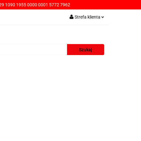
9 1090 1955 0000 0001 5772 7962
PŁATNOŚCI
Strefa klienta
Zaloguj się
Zarejestruj się
Dodaj zgłoszenie
AWA
KONTAKT
SPRZEDAŻ HURTOWA