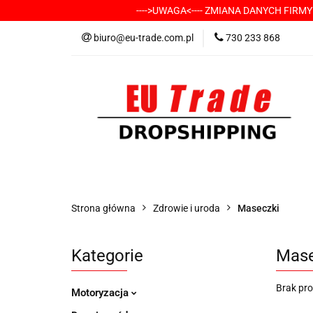
---->UWAGA<---- ZMIANA DANYCH FIRM
KATEGORIE
-
biuro@eu-trade.com.pl
730 233 868
DOSTAWA
KON
KATEGORIE
-----> CHCESZ Z NAMI WSP
Strona główna
Zdrowie i uroda
Maseczki
Kategorie
Mase
Brak pr
Motoryzacja