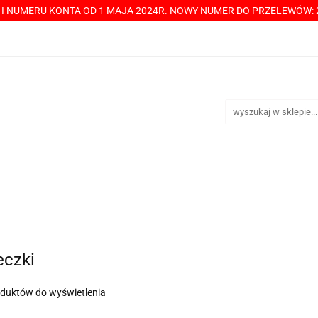
Y I NUMERU KONTA OD 1 MAJA 2024R. NOWY NUMER DO PRZELEWÓW: 2
----> CHCESZ Z NAMI WSPÓŁPRACOWAĆ? PRZECZYTAJ! <-----
TAKT
SPRZEDAŻ HURTOWA
ÓŁPRACOWAĆ? PRZECZYTAJ! <-----
PŁATNOŚCI
DOST
czki
oduktów do wyświetlenia