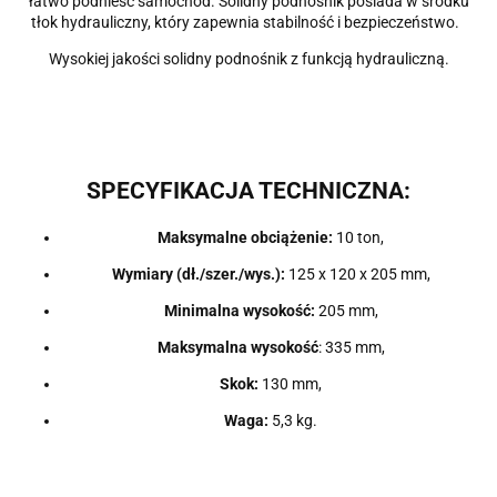
łatwo podnieść samochód.
Solidny podnośnik posiada w środku
tłok hydrauliczny, który zapewnia stabilność i bezpieczeństwo.
Wysokiej jakości solidny podnośnik z funkcją hydrauliczną.
SPECYFIKACJA TECHNICZNA
:
Maksymalne obciążenie:
10 ton,
Wymiary (dł./szer./wys.):
125 x 120 x 205 mm
,
Minimalna wysokość:
205 mm,
Maksymalna wysokość
: 335 mm,
Skok:
130 mm,
Waga:
5,3 kg.