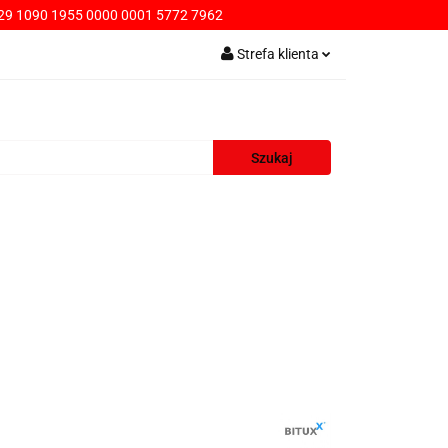
9 1090 1955 0000 0001 5772 7962
PŁATNOŚCI
Strefa klienta
Zaloguj się
Zarejestruj się
Dodaj zgłoszenie
AWA
KONTAKT
SPRZEDAŻ HURTOWA