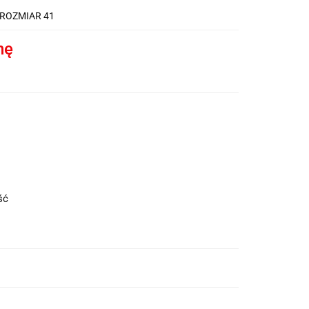
ROZMIAR 41
nę
ość