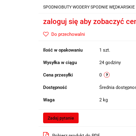
SPODNIOBUTY WODERY SPODNIE WĘDKARSKIE 
zaloguj się aby zobaczyć ce
Do przechowalni
Ilość w opakowaniu
1 szt.
Wysyłka w ciągu
24 godziny
Cena przesyłki
0
Dostępność
Średnia dostępn
Waga
2 kg
Zadaj pytanie
Pobierz produkt do PDF