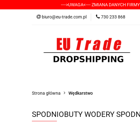
---->UWAGA<---- ZMIANA DANYCH FIRM
KATEGORIE
-
biuro@eu-trade.com.pl
730 233 868
DOSTAWA
KON
KATEGORIE
-----> CHCESZ Z NAMI WSP
Strona główna
Wędkarstwo
SPODNIOBUTY WODERY SPODN