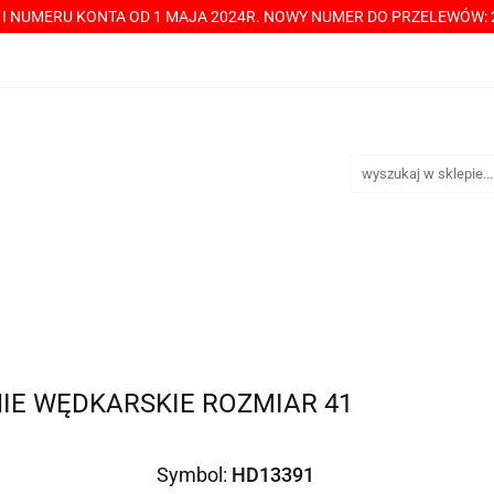
Y I NUMERU KONTA OD 1 MAJA 2024R. NOWY NUMER DO PRZELEWÓW: 2
----> CHCESZ Z NAMI WSPÓŁPRACOWAĆ? PRZECZYTAJ! <-----
TAKT
SPRZEDAŻ HURTOWA
ÓŁPRACOWAĆ? PRZECZYTAJ! <-----
PŁATNOŚCI
DOST
IE WĘDKARSKIE ROZMIAR 41
Symbol:
HD13391