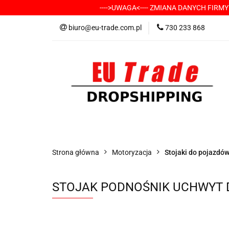
---->UWAGA<---- ZMIANA DANYCH FIRM
KATEGORIE
-
biuro@eu-trade.com.pl
730 233 868
DOSTAWA
KON
KATEGORIE
-----> CHCESZ Z NAMI WSP
Strona główna
Motoryzacja
Stojaki do pojazdó
STOJAK PODNOŚNIK UCHWYT 