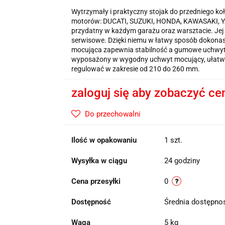
Wytrzymały i praktyczny stojak do przedniego ko
motorów: DUCATI, SUZUKI, HONDA, KAWASAKI, 
przydatny w każdym garażu oraz warsztacie. Jej
serwisowe. Dzięki niemu w łatwy sposób dokonas
mocująca zapewnia stabilność a gumowe uchwyty
wyposażony w wygodny uchwyt mocujący, ułatwia
regulować w zakresie od 210 do 260 mm.
zaloguj się aby zobaczyć ce
Do przechowalni
Ilość w opakowaniu
1 szt.
Wysyłka w ciągu
24 godziny
Cena przesyłki
0
Dostępność
Średnia dostępn
Waga
5 kg