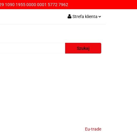
9 1090 1955 0000 0001 5772 7962
PŁATNOŚCI
Strefa klienta
Zaloguj się
Zarejestruj się
Dodaj zgłoszenie
AWA
KONTAKT
SPRZEDAŻ HURTOWA
Eu-trade