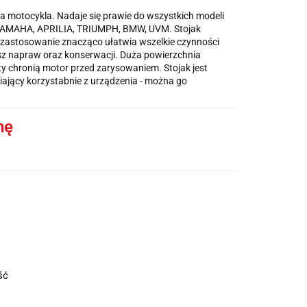
ła motocykla. Nadaje się prawie do wszystkich modeli
YAMAHA, APRILIA, TRIUMPH, BMW, UVM. Stojak
 zastosowanie znacząco ułatwia wszelkie czynności
z napraw oraz konserwacji. Duża powierzchnia
 chronią motor przed zarysowaniem. Stojak jest
jący korzystabnie z urządzenia - można go
nę
ość