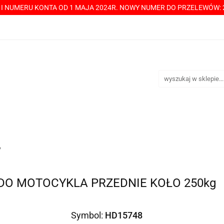
Y I NUMERU KONTA OD 1 MAJA 2024R. NOWY NUMER DO PRZELEWÓW: 2
----> CHCESZ Z NAMI WSPÓŁPRACOWAĆ? PRZECZYTAJ! <-----
TAKT
SPRZEDAŻ HURTOWA
ÓŁPRACOWAĆ? PRZECZYTAJ! <-----
PŁATNOŚCI
DOST
w
DO MOTOCYKLA PRZEDNIE KOŁO 250kg
Symbol:
HD15748