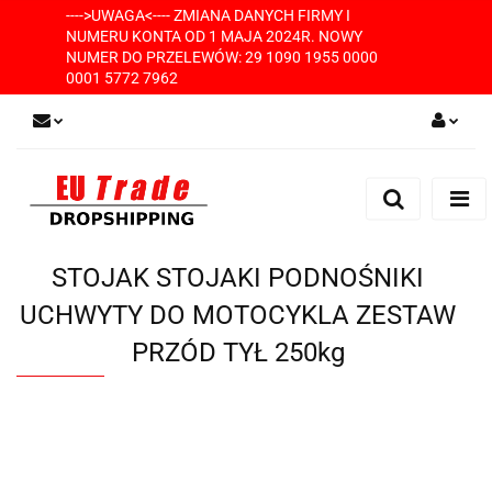
---->UWAGA<---- ZMIANA DANYCH FIRMY I
NUMERU KONTA OD 1 MAJA 2024R. NOWY
NUMER DO PRZELEWÓW: 29 1090 1955 0000
0001 5772 7962
Zaloguj się
Zarejestruj się
Dodaj zgłoszenie
STOJAK STOJAKI PODNOŚNIKI
UCHWYTY DO MOTOCYKLA ZESTAW
PRZÓD TYŁ 250kg