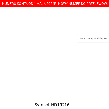
Y I NUMERU KONTA OD 1 MAJA 2024R. NOWY NUMER DO PRZELEWÓW: 2
----> CHCESZ Z NAMI WSPÓŁPRACOWAĆ? PRZECZYTAJ! <-----
TAKT
SPRZEDAŻ HURTOWA
ÓŁPRACOWAĆ? PRZECZYTAJ! <-----
PŁATNOŚCI
DOST
Symbol:
HD19216