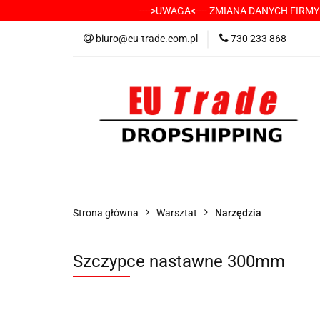
---->UWAGA<---- ZMIANA DANYCH FIRM
KATEGORIE
-
biuro@eu-trade.com.pl
730 233 868
DOSTAWA
KON
KATEGORIE
-----> CHCESZ Z NAMI WSP
Strona główna
Warsztat
Narzędzia
Szczypce nastawne 300mm