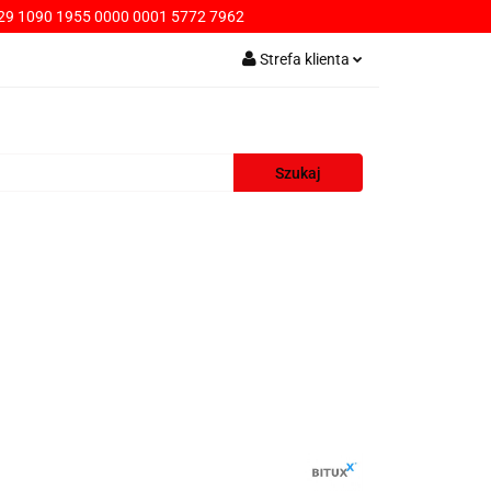
9 1090 1955 0000 0001 5772 7962
PŁATNOŚCI
Strefa klienta
Zaloguj się
Zarejestruj się
Dodaj zgłoszenie
AWA
KONTAKT
SPRZEDAŻ HURTOWA