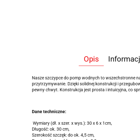
Opis
Informac
Nasze szczypce do pomp wodnych to wszechstronne na
przytrzymywanie.
Dzięki solidnej konstrukcji i przegu
pewny chwyt.
Konstrukcja jest prosta i intuicyjna, co spr
Dane techniczne:
Wymiary (dł. x szer. x wys.):
30 x 6 x 1
cm,
Długość: ok. 30 cm,
Szerokość szczęk: do ok. 4,5 cm,