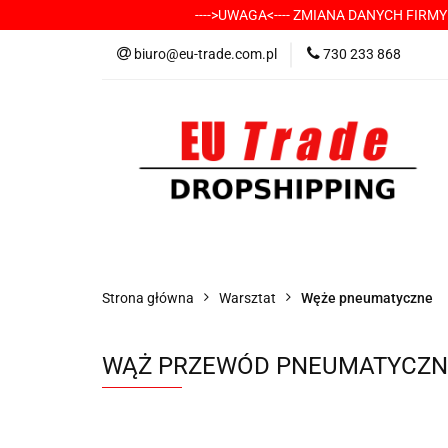
---->UWAGA<---- ZMIANA DANYCH FIRM
KATEGORIE
-
biuro@eu-trade.com.pl
730 233 868
DOSTAWA
KON
KATEGORIE
-----> CHCESZ Z NAMI WSP
Strona główna
Warsztat
Węże pneumatyczne
WĄŻ PRZEWÓD PNEUMATYCZN