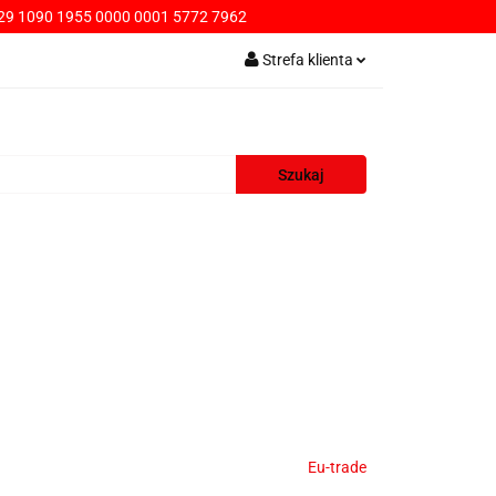
9 1090 1955 0000 0001 5772 7962
PŁATNOŚCI
Strefa klienta
Zaloguj się
Zarejestruj się
Dodaj zgłoszenie
AWA
KONTAKT
SPRZEDAŻ HURTOWA
Eu-trade