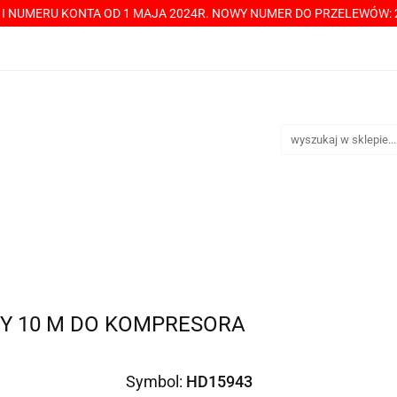
Y I NUMERU KONTA OD 1 MAJA 2024R. NOWY NUMER DO PRZELEWÓW: 2
----> CHCESZ Z NAMI WSPÓŁPRACOWAĆ? PRZECZYTAJ! <-----
TAKT
SPRZEDAŻ HURTOWA
ÓŁPRACOWAĆ? PRZECZYTAJ! <-----
PŁATNOŚCI
DOST
Y 10 M DO KOMPRESORA
Symbol:
HD15943