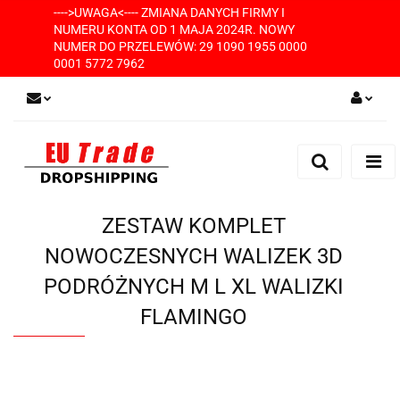
---->UWAGA<---- ZMIANA DANYCH FIRMY I
NUMERU KONTA OD 1 MAJA 2024R. NOWY
NUMER DO PRZELEWÓW: 29 1090 1955 0000
0001 5772 7962
Zaloguj się
Zarejestruj się
Dodaj zgłoszenie
ZESTAW KOMPLET
NOWOCZESNYCH WALIZEK 3D
PODRÓŻNYCH M L XL WALIZKI
FLAMINGO