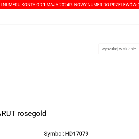
Y I NUMERU KONTA OD 1 MAJA 2024R. NOWY NUMER DO PRZELEWÓW: 2
----> CHCESZ Z NAMI WSPÓŁPRACOWAĆ? PRZECZYTAJ! <-----
TAKT
SPRZEDAŻ HURTOWA
ÓŁPRACOWAĆ? PRZECZYTAJ! <-----
PŁATNOŚCI
DOSTA
ARUT rosegold
Symbol:
HD17079