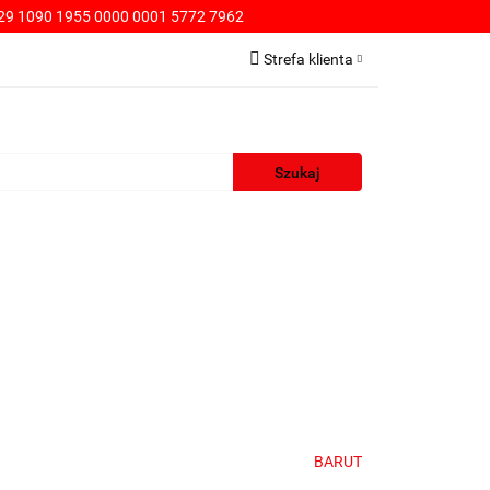
9 1090 1955 0000 0001 5772 7962
PŁATNOŚCI
Strefa klienta
Zaloguj się
Zarejestruj się
Dodaj zgłoszenie
WA
KONTAKT
SPRZEDAŻ HURTOWA
BARUT