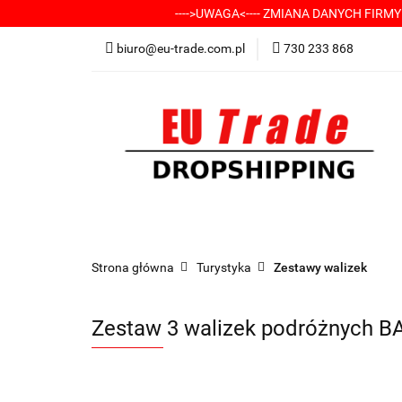
---->UWAGA<---- ZMIANA DANYCH FIRM
KATEGORIE
-
biuro@eu-trade.com.pl
730 233 868
DOSTAWA
KON
KATEGORIE
-----> CHCESZ Z NAMI WSP
Strona główna
Turystyka
Zestawy walizek
Zestaw 3 walizek podróżnych B