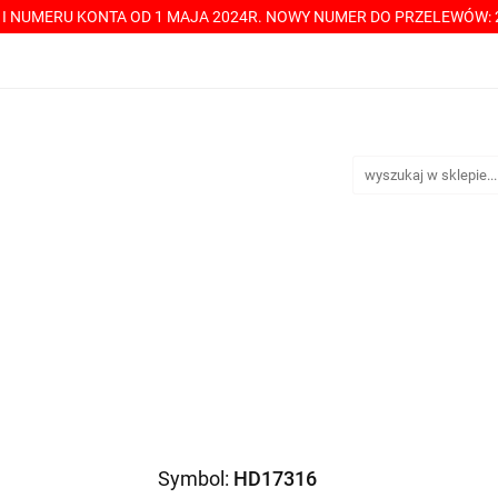
Y I NUMERU KONTA OD 1 MAJA 2024R. NOWY NUMER DO PRZELEWÓW: 2
----> CHCESZ Z NAMI WSPÓŁPRACOWAĆ? PRZECZYTAJ! <-----
TAKT
SPRZEDAŻ HURTOWA
ÓŁPRACOWAĆ? PRZECZYTAJ! <-----
PŁATNOŚCI
DOSTA
Symbol:
HD17316