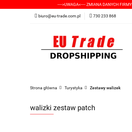
---->UWAGA<---- ZMIANA DANYCH FIRM
KATEGORIE
-
biuro@eu-trade.com.pl
730 233 868
DOSTAWA
KON
KATEGORIE
-----> CHCESZ Z NAMI WSP
Strona główna
Turystyka
Zestawy walizek
walizki zestaw patch