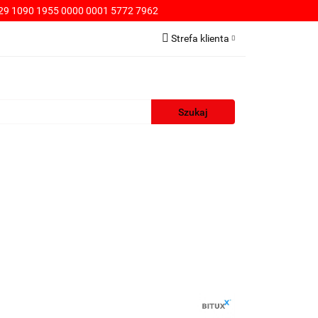
9 1090 1955 0000 0001 5772 7962
PŁATNOŚCI
Strefa klienta
Zaloguj się
Zarejestruj się
Dodaj zgłoszenie
WA
KONTAKT
SPRZEDAŻ HURTOWA