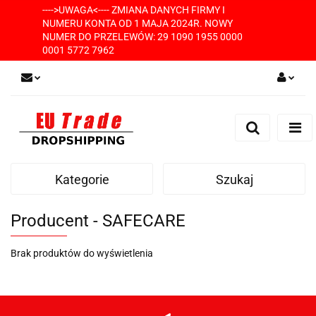
---->UWAGA<---- ZMIANA DANYCH FIRMY I
NUMERU KONTA OD 1 MAJA 2024R. NOWY
NUMER DO PRZELEWÓW: 29 1090 1955 0000
0001 5772 7962
Zaloguj się
Zarejestruj się
Dodaj zgłoszenie
Kategorie
Szukaj
Producent - SAFECARE
Brak produktów do wyświetlenia