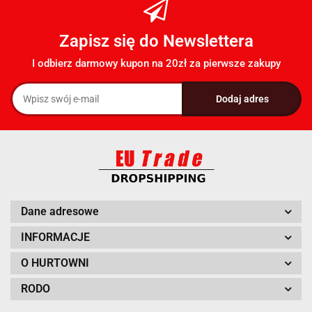
Zapisz się do Newslettera
I odbierz darmowy kupon na 20zł za pierwsze zakupy
Dane adresowe
INFORMACJE
O HURTOWNI
RODO